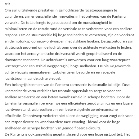
telt.
Om zijn uitstekende prestaties in gemodificeerde racetoepassingen te
garanderen, zijn er verschillende innovaties in het ontwerp van de Panterra
verwerkt. De totale lengte is gereduceerd om de massatraagheid te
minimaliseren en de rotatie rond de verticale as te verbeteren voor een snellere
respons. Om de stuurprecisie bij hoge snelheden te verbeteren, zijn de voorkant
en de motorkap opnieuw ontworpen met vlakkere hoeken. De zijcontouren zijn
strategisch gevormd om de luchtstroom over de achterste wielkasten te leiden,
waardoor het aerodynamische drukverschil wordt geoptimaliseerd en de
downforce toeneemt. De achterkant is ontworpen voor een laag zwaartepunt,
wat zorgt voor een stabiel weggedrag bij hoge snelheden. De nieuw gevormde
achtervleugels minimaliseren turbulentie en bevorderen een soepele
luchtstroom naar de achtervleugel.
Een belangrijk kenmerk van de Panterra carrosserie is de smalle taillelijn. Deze
kenmerkende vorm verkleint het frontale oppervlak en zorgt zo voor een
snellere acceleratie en een betere wendbaarheid in scherpe bochten. Door de
taillelijn te versmallen bereiken we een efficiëntere aerodynamica en een lagere
luchtweerstand, wat resulteert in een betere algehele aerodynamische
efficiëntie. Dit ontwerp verbetert niet alleen de wegligging, maar zorgt ook voor
een responsievere en wendbaardere race-ervaring - ideaal voor de hoge
snelheden en scherpe bochten van gemodificeerde circuits.
De Panterra is ook zorgvuldig geoptimaliseerd voor een hoge rijstabiliteit. Het