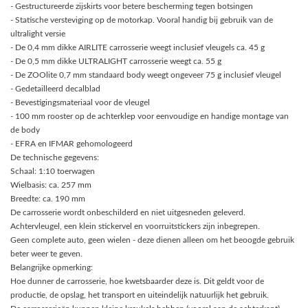
- Gestructureerde zijskirts voor betere bescherming tegen botsingen
- Statische versteviging op de motorkap. Vooral handig bij gebruik van de
ultralight versie
- De 0,4 mm dikke AIRLITE carrosserie weegt inclusief vleugels ca. 45 g
- De 0,5 mm dikke ULTRALIGHT carrosserie weegt ca. 55 g
- De ZOOlite 0,7 mm standaard body weegt ongeveer 75 g inclusief vleugel
- Gedetailleerd decalblad
- Bevestigingsmateriaal voor de vleugel
- 100 mm rooster op de achterklep voor eenvoudige en handige montage van
de body
- EFRA en IFMAR gehomologeerd
De technische gegevens:
Schaal: 1:10 toerwagen
Wielbasis: ca. 257 mm
Breedte: ca. 190 mm
De carrosserie wordt onbeschilderd en niet uitgesneden geleverd.
Achtervleugel, een klein stickervel en voorruitstickers zijn inbegrepen.
Geen complete auto, geen wielen - deze dienen alleen om het beoogde gebruik
beter weer te geven.
Belangrijke opmerking:
Hoe dunner de carrosserie, hoe kwetsbaarder deze is. Dit geldt voor de
productie, de opslag, het transport en uiteindelijk natuurlijk het gebruik.