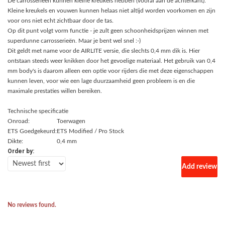
De carrosserieën kunnen kleine kreukels hebben (vooral aan de achterkant).
Kleine kreukels en vouwen kunnen helaas niet altijd worden voorkomen en zijn
voor ons niet echt zichtbaar door de tas.
Op dit punt volgt vorm functie - je zult geen schoonheidsprijzen winnen met
superdunne carrosserieën. Maar je bent wel snel :-)
Dit geldt met name voor de AIRLITE versie, die slechts 0,4 mm dik is. Hier
ontstaan steeds weer knikken door het gevoelige materiaal. Het gebruik van 0,4
mm body's is daarom alleen een optie voor rijders die met deze eigenschappen
kunnen leven, voor wie een lage duurzaamheid geen probleem is en die
maximale prestaties willen bereiken.
Technische specificatie
Onroad:
Toerwagen
ETS Goedgekeurd:
ETS Modified / Pro Stock
Dikte:
0,4 mm
Order by:
Add review
No reviews found.