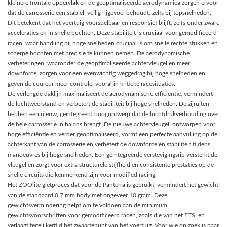
kleinere frontale oppervlak en de geoptimaliseerde aerodynamica zorgen ervoor
dat de carrosserie een stabiel, veilig rijgevoel behoudt, zelfs bij topsnelheden.
Dit betekent dat het voertuig voorspelbaar en responsief blijft, zelfs onder zware
acceleraties en in snelle bochten. Deze stabiliteit is cruciaal voor gemodificeerd
racen, waar handling bij hoge snelheden cruciaal is om snelle rechte stukken en
scherpe bochten met precisie te kunnen nemen. De aerodynamische
verbeteringen, waaronder de geoptimaliseerde achtervleugel en meer
downforce, zorgen voor een evenwichtig weggedrag bij hoge snelheden en
geven de coureur meer controle, vooral in kritieke racesituaties.
De verlengde daklijn maximaliseert de aerodynamische efficiëntie, vermindert
de luchtweerstand en verbetert de stabiliteit bij hoge snelheden. De zijruiten
hebben een nieuw, geïntegreerd boogontwerp dat de luchtdrukverhouding over
de hele carrosserie in balans brengt. De nieuwe achtervleugel, ontworpen voor
hoge efficiëntie en verder geoptimaliseerd, vormt een perfecte aanvulling op de
achterkant van de carrosserie en verbetert de downforce en stabiliteit tijdens
manoeuvres bij hoge snelheden. Een geïntegreerde verstevigingsrib versterkt de
vleugel en zorgt voor extra structurele stijfheid en consistente prestaties op de
snelle circuits die kenmerkend zijn voor modified racing.
Het ZOOlite gietproces dat voor de Panterra is gebruikt, vermindert het gewicht
van de standaard 0,7 mm body met ongeveer 10 gram. Deze
gewichtsvermindering helpt om te voldoen aan de minimum
gewichtsvoorschriften voor gemodificeerd racen, zoals die van het ETS, en
verlaagt tegelijkertijd het zwaartepunt van het voertuig. Voor wie op zoek is naar