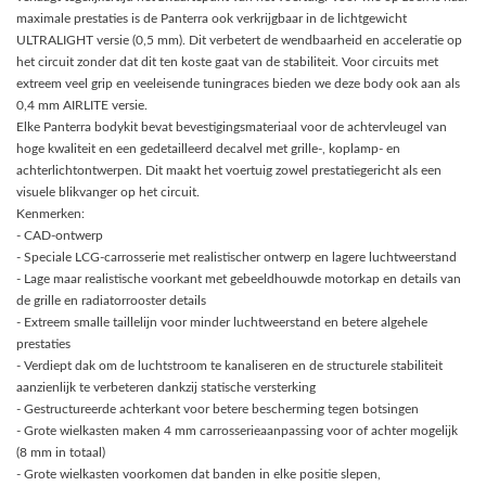
maximale prestaties is de Panterra ook verkrijgbaar in de lichtgewicht
ULTRALIGHT versie (0,5 mm). Dit verbetert de wendbaarheid en acceleratie op
het circuit zonder dat dit ten koste gaat van de stabiliteit. Voor circuits met
extreem veel grip en veeleisende tuningraces bieden we deze body ook aan als
0,4 mm AIRLITE versie.
Elke Panterra bodykit bevat bevestigingsmateriaal voor de achtervleugel van
hoge kwaliteit en een gedetailleerd decalvel met grille-, koplamp- en
achterlichtontwerpen. Dit maakt het voertuig zowel prestatiegericht als een
visuele blikvanger op het circuit.
Kenmerken:
- CAD-ontwerp
- Speciale LCG-carrosserie met realistischer ontwerp en lagere luchtweerstand
- Lage maar realistische voorkant met gebeeldhouwde motorkap en details van
de grille en radiatorrooster details
- Extreem smalle taillelijn voor minder luchtweerstand en betere algehele
prestaties
- Verdiept dak om de luchtstroom te kanaliseren en de structurele stabiliteit
aanzienlijk te verbeteren dankzij statische versterking
- Gestructureerde achterkant voor betere bescherming tegen botsingen
- Grote wielkasten maken 4 mm carrosserieaanpassing voor of achter mogelijk
(8 mm in totaal)
- Grote wielkasten voorkomen dat banden in elke positie slepen,