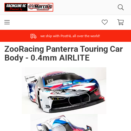
we ship with PostNL all over the world!
ZooRacing Panterra Touring Car
Body - 0.4mm AIRLITE